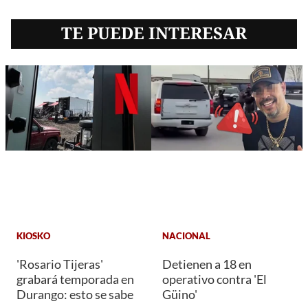
TE PUEDE INTERESAR
KIOSKO
NACIONAL
'Rosario Tijeras'
Detienen a 18 en
grabará temporada en
operativo contra 'El
Durango: esto se sabe
Güino'