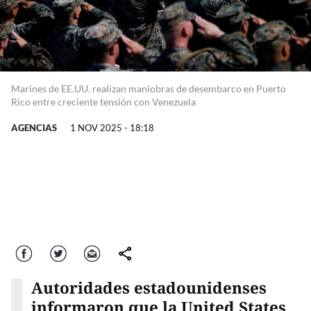
Marines de EE.UU. realizan maniobras de desembarco en Puerto
Rico entre creciente tensión con Venezuela
AGENCIAS
1 NOV 2025 - 18:18
Facebook
Twitter
Correo
comparte
Autoridades estadounidenses
informaron que la United States