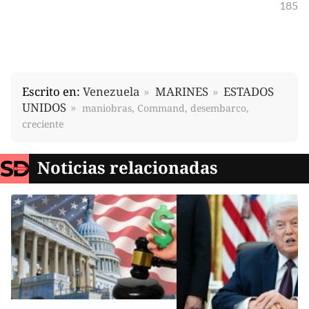
185
Escrito en:
Venezuela
MARINES
ESTADOS
UNIDOS
maniobras, Command, desembarco,
creciente
Noticias relacionadas