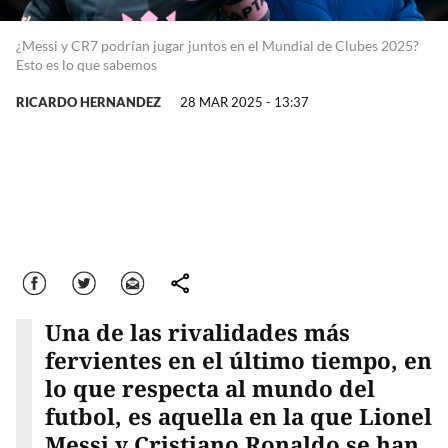
¿Messi y CR7 podrían jugar juntos en el Mundial de Clubes 2025?
Esto es lo que sabemos
RICARDO HERNANDEZ
28 MAR 2025 - 13:37
Facebook
Twitter
Correo
comparte
Una de las rivalidades más
fervientes en el último tiempo, en
lo que respecta al mundo del
futbol, es aquella en la que Lionel
Messi y Cristiano Ronaldo se han