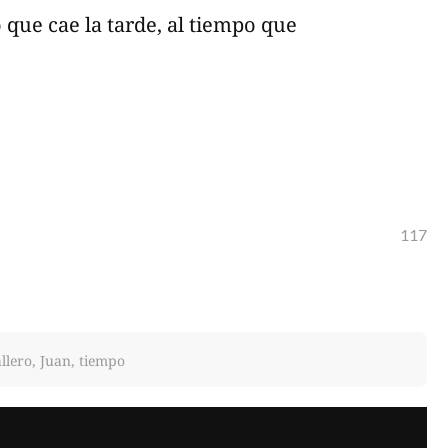
 que cae la tarde, al tiempo que
.
117
llero, Juan, tiempo