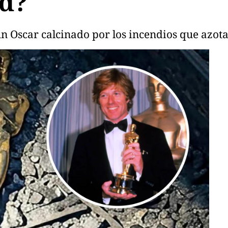
rd?
un Oscar calcinado por los incendios que azota