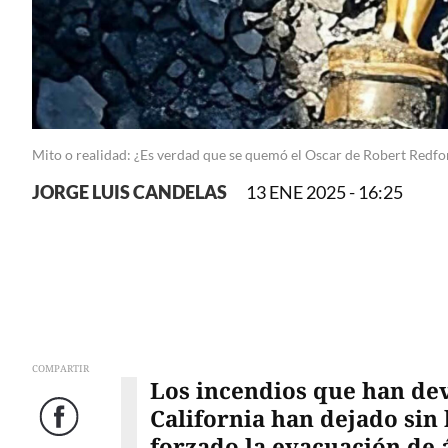
Mito o realidad: ¿Es verdad que se quemó el Oscar de Robert Redfo
JORGE LUIS CANDELAS
13 ENE 2025 - 16:25
COMPARTIR
Los incendios que han dev
California han dejado sin
Facebook
forzado la evacuación de 