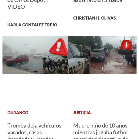
VIDEO
CHRISTIAN H. OLIVAS.
KARLA GONZÁLEZ TREJO
DURANGO
JUSTICIA
Tromba deja vehículos
Muere niño de 10 años
varados, casas
mientras jugaba futbol
inundadas y bardas
en unidad deportiva de