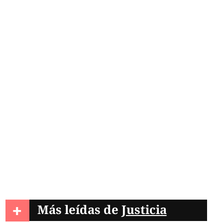
s cae de un trampolín
entos de La Ferrería
+
Más leídas de
Justicia