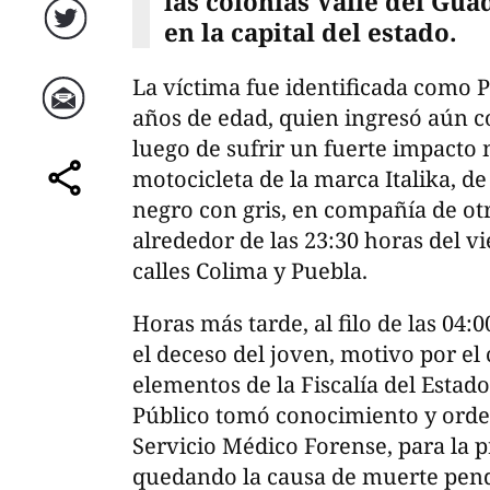
las colonias Valle del Gua
en la capital del estado.
Twitter
La víctima fue identificada como P
años de edad, quien ingresó aún co
Correo
luego de sufrir un fuerte impacto
motocicleta de la marca Italika, d
comparte
negro con gris, en compañía de ot
alrededor de las 23:30 horas del vi
calles Colima y Puebla.
Horas más tarde, al filo de las 04:
el deceso del joven, motivo por e
elementos de la Fiscalía del Estad
Público tomó conocimiento y orden
Servicio Médico Forense, para la pr
quedando la causa de muerte pend