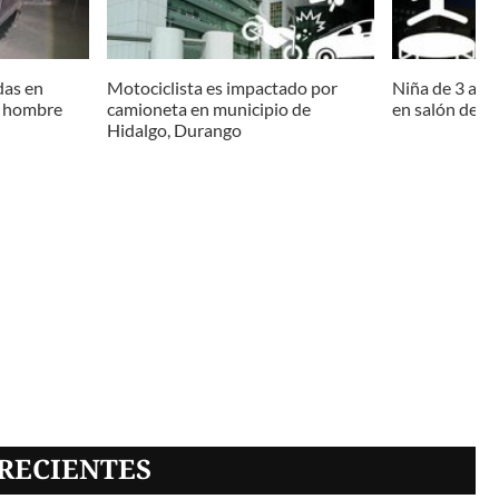
das en
Motociclista es impactado por
Niña de 3 año
n hombre
camioneta en municipio de
en salón de ev
Hidalgo, Durango
RECIENTES