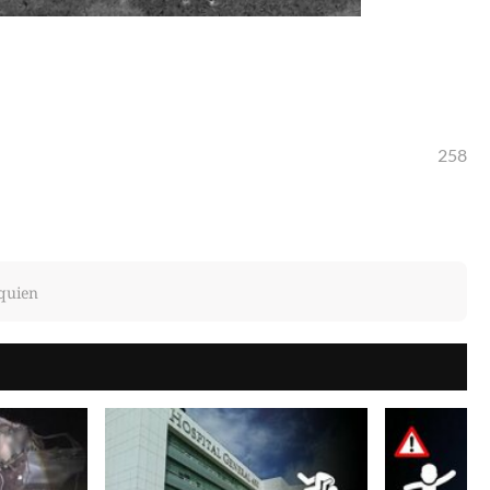
258
quien