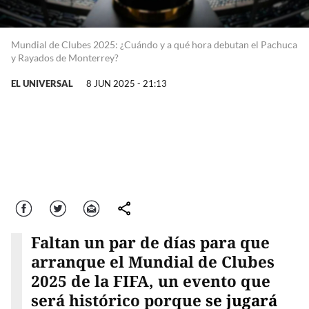
Mundial de Clubes 2025: ¿Cuándo y a qué hora debutan el Pachuca
y Rayados de Monterrey?
EL UNIVERSAL
8 JUN 2025 - 21:13
Facebook
Twitter
Correo
comparte
Faltan un par de días para que
arranque el Mundial de Clubes
2025 de la FIFA, un evento que
será histórico porque
se jugará