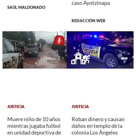
caso Ayotzinapa
SAÚL MALDONADO
REDACCIÓN WEB
JUSTICIA
JUSTICIA
Muere niño de 10 años
Roban dinero y causan
mientras jugaba futbol
daños en templo de la
en unidad deportiva de
colonia Los Ángeles