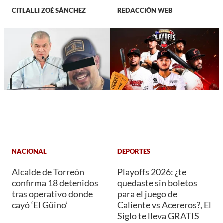
CITLALLI ZOÉ SÁNCHEZ
REDACCIÓN WEB
NACIONAL
DEPORTES
Alcalde de Torreón
Playoffs 2026: ¿te
confirma 18 detenidos
quedaste sin boletos
tras operativo donde
para el juego de
cayó ‘El Güino’
Caliente vs Acereros?, El
Siglo te lleva GRATIS