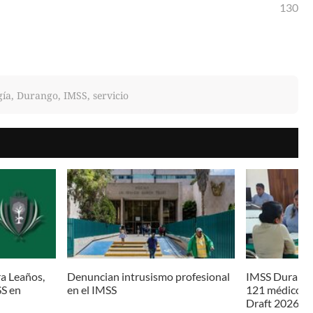
130
gía, Durango, IMSS, servicio
a Leaños,
Denuncian intrusismo profesional
IMSS Durango
SS en
en el IMSS
121 médicos y
Draft 2026 