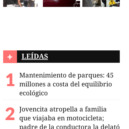
+
LEÍDAS
Mantenimiento de parques: 45
millones a costa del equilibrio
ecológico
Jovencita atropella a familia
 busca contratar
que viajaba en motocicleta;
 especialistas en
en CDMX
padre de la conductora la delató