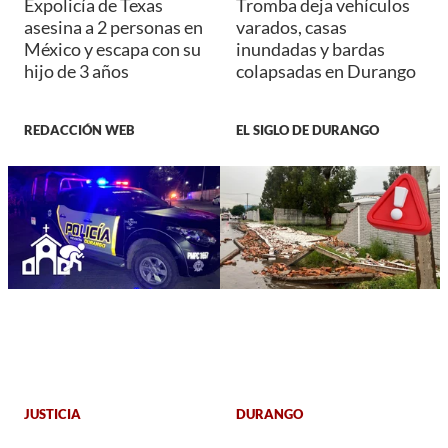
Expolicía de Texas
Tromba deja vehículos
asesina a 2 personas en
varados, casas
México y escapa con su
inundadas y bardas
hijo de 3 años
colapsadas en Durango
REDACCIÓN WEB
EL SIGLO DE DURANGO
JUSTICIA
DURANGO