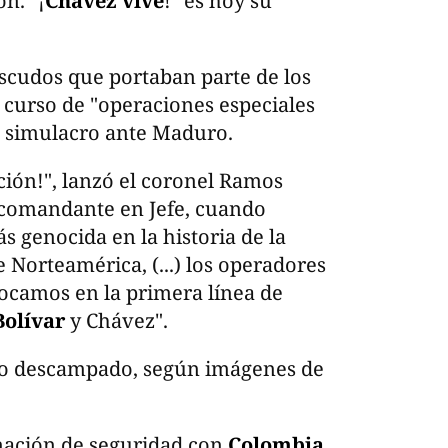
n. "¡
Chávez vive
!" es hoy su
 escudos que portaban parte de los
 curso de "operaciones especiales
n simulacro ante Maduro.
ución!", lanzó el coronel Ramos
mi comandante en Jefe, cuando
 genocida en la historia de la
 Norteamérica, (...) los operadores
locamos en la primera línea de
Bolívar
y Chávez".
reno descampado, según imágenes de
ación de seguridad con
Colombia
,