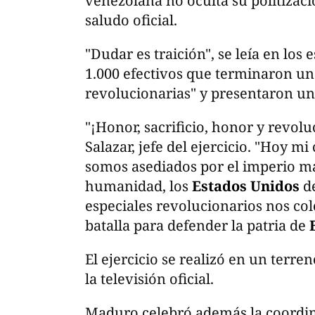
venezolana no oculta su politizació
saludo oficial.
"Dudar es traición", se leía en los
1.000 efectivos que terminaron un
revolucionarias" y presentaron u
"¡Honor, sacrificio, honor y revol
Salazar, jefe del ejercicio. "Hoy 
somos asediados por el imperio más
humanidad, los
Estados Unidos
de
especiales revolucionarios nos co
batalla para defender la patria de
El ejercicio se realizó en un ter
la televisión oficial.
Maduro celebró además la coordin