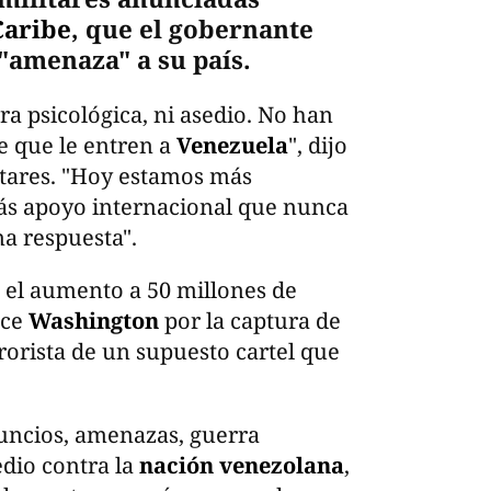
Caribe
, que el gobernante
"amenaza" a su país.
ra psicológica, ni asedio. No han
e que le entren a
Venezuela
", dijo
itares. "Hoy estamos más
ás apoyo internacional que nunca
na respuesta".
 el aumento a 50 millones de
ece
Washington
por la captura de
rorista de un supuesto cartel que
uncios, amenazas, guerra
edio contra la
nación venezolana
,