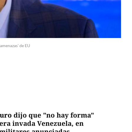
 'amenazas' de EU
duro
dijo que "no hay forma"
era invada Venezuela, en
militares anunciadas