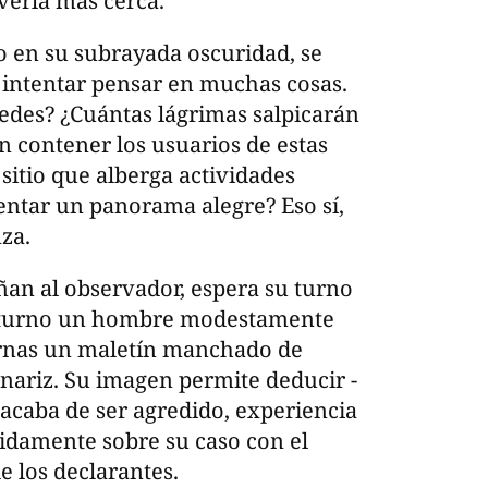
 verla más cerca.
o en su subrayada oscuridad, se
a intentar pensar en muchas cosas.
edes? ¿Cuántas lágrimas salpicarán
n contener los usuarios de estas
sitio que alberga actividades
entar un panorama alegre? Eso sí,
za.
an al observador, espera su turno
en turno un hombre modestamente
iernas un maletín manchado de
nariz. Su imagen permite deducir -
 acaba de ser agredido, experiencia
uidamente sobre su caso con el
e los declarantes.