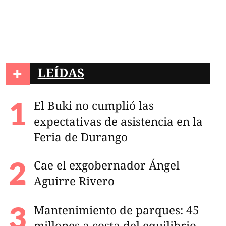
+
LEÍDAS
El Buki no cumplió las
expectativas de asistencia en la
Feria de Durango
Cae el exgobernador Ángel
Aguirre Rivero
Mantenimiento de parques: 45
millones a costa del equilibrio