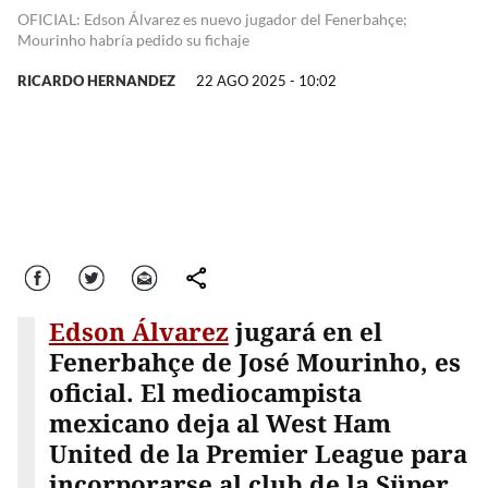
OFICIAL: Edson Álvarez es nuevo jugador del Fenerbahçe;
Mourinho habría pedido su fichaje
RICARDO HERNANDEZ
22 AGO 2025 - 10:02
Facebook
Twitter
Correo
comparte
Edson Álvarez
jugará en el
Fenerbahçe de José Mourinho, es
oficial. El mediocampista
mexicano deja al West Ham
United de la Premier League para
incorporarse al club de la Süper