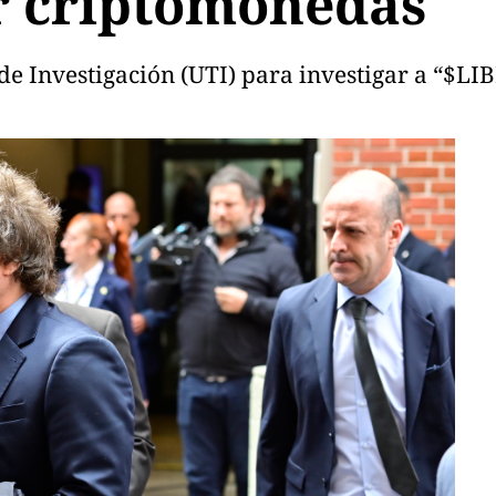
r criptomonedas
de Investigación (UTI) para investigar a “$LI