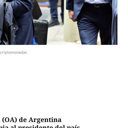
r criptomonedas
n (OA) de Argentina
ia al presidente del país,