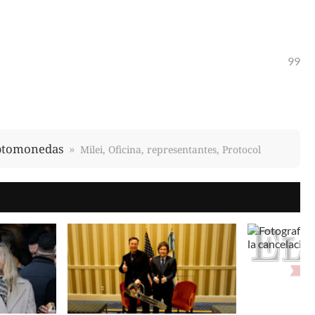
99
ptomonedas
Milei, Oficina, representantes, Protocol