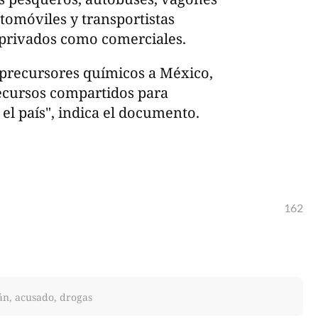
tomóviles y transportistas
o privados como comerciales.
os precursores químicos a México,
recursos compartidos para
el país", indica el documento.
162
án, acusado, drogas