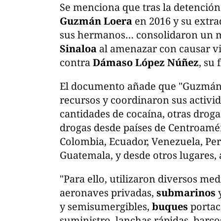
Se menciona que tras la detenció
Guzmán Loera
en 2016 y su extra
sus hermanos… consolidaron un m
Sinaloa
al amenazar con causar vio
contra
Dámaso López Núñez
, su 
El documento añade que "Guzmán 
recursos y coordinaron sus activi
cantidades de cocaína, otras drog
drogas desde países de Centroamé
Colombia, Ecuador, Venezuela, Per
Guatemala, y desde otros lugares,
"Para ello, utilizaron diversos me
aeronaves privadas,
submarinos
y semisumergibles,
buques
portac
suministro, lanchas rápidas, barc