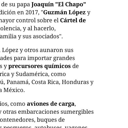
n de su papa
Joaquín "
El Chapo
"
dición en 2017, "
Guzmán López
y
ayor control sobre el
Cártel de
lencia, y al hacerlo,
familia y sus asociados".
López y otros aunaron sus
dades para importar grandes
as y
precursores químicos
de
rica y Sudamérica, como
ú, Panamá, Costa Rica, Honduras y
 a México.
dios, como
aviones de carga
,
y otras embarcaciones sumergibles
ontenedores, buques de
os pesqueros, autobuses, vagones