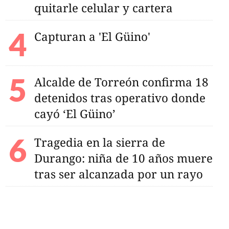
quitarle celular y cartera
il: ¿Por qué fue
Capturan a 'El Güino'
 partido entre
os? Aquí te contamos
Alcalde de Torreón confirma 18
detenidos tras operativo donde
cayó ‘El Güino’
Tragedia en la sierra de
Durango: niña de 10 años muere
tras ser alcanzada por un rayo