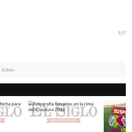
157
, Robles