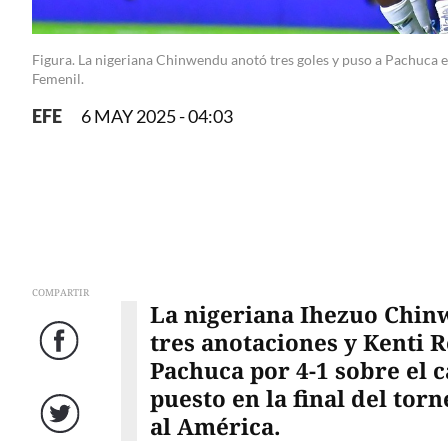
Figura. La nigeriana Chinwendu anotó tres goles y puso a Pachuca e
Femenil.
EFE
6 MAY 2025 - 04:03
COMPARTIR
La nigeriana Ihezuo Chinw
tres anotaciones y Kenti R
Facebook
Pachuca por 4-1 sobre el
puesto en la final del to
al América.
Twitter