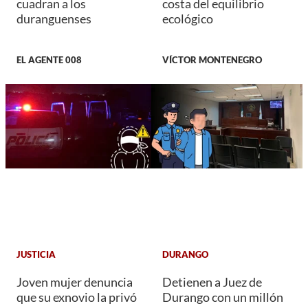
cuadran a los
costa del equilibrio
duranguenses
ecológico
EL AGENTE 008
VÍCTOR MONTENEGRO
JUSTICIA
DURANGO
Joven mujer denuncia
Detienen a Juez de
que su exnovio la privó
Durango con un millón