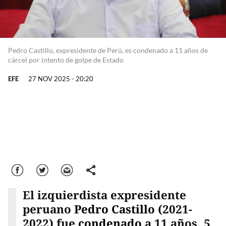
Pedro Castillo, expresidente de Perú, es condenado a 11 años de
cárcel por intento de golpe de Estado
EFE
27 NOV 2025 - 20:20
Facebook
Twitter
Correo
comparte
El izquierdista expresidente
peruano
Pedro Castillo
(2021-
2022) fue
condenado
a 11 años, 5