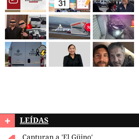
+
LEÍDAS
Capturan a 'El Güino'