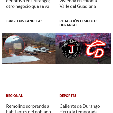
definitivo en Durango;
vivienda en colonia
otro negocio que se va
Valle del Guadiana
JORGE LUIS CANDELAS
REDACCIÓN EL SIGLO DE
DURANGO
REGIONAL
DEPORTES
Remolino sorprende a
Caliente de Durango
habitantes del poblado
cierra la temporada