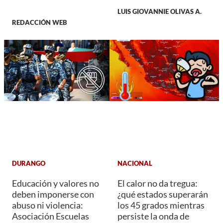
LUIS GIOVANNIE OLIVAS A.
REDACCIÓN WEB
DURANGO
NACIONAL
Educación y valores no
El calor no da tregua:
deben imponerse con
¿qué estados superarán
abuso ni violencia:
los 45 grados mientras
Asociación Escuelas
persiste la onda de