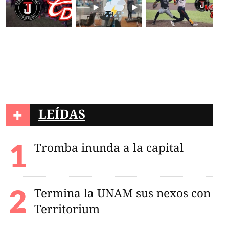
+
LEÍDAS
Tromba inunda a la capital
CECyTED en
Termina la UNAM sus nexos con
uncia acoso laboral
Territorium
ión; acude a Derechos