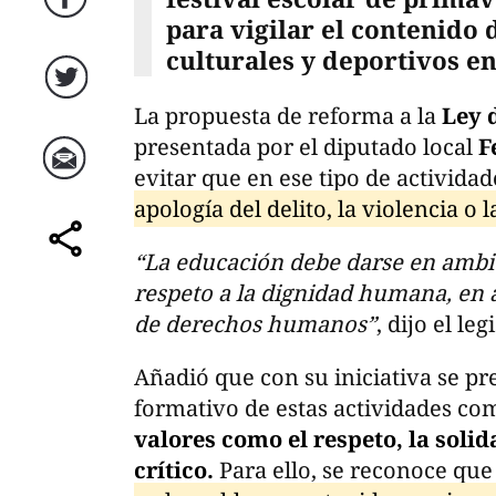
Facebook
para vigilar el contenido 
culturales y deportivos e
Twitter
La propuesta de reforma a la
Ley 
presentada por el diputado local
F
evitar que en ese tipo de activid
Correo
apología del delito, la violencia o l
“La educación debe darse en ambie
comparte
respeto a la dignidad humana, en a
de derechos humanos”
, dijo el leg
Añadió que con su iniciativa se pr
formativo de estas actividades c
valores como el respeto, la solid
crítico.
Para ello, se reconoce que