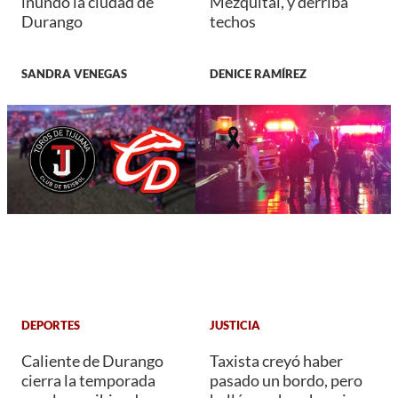
inundó la ciudad de
Mezquital, y derriba
Durango
techos
SANDRA VENEGAS
DENICE RAMÍREZ
DEPORTES
JUSTICIA
Caliente de Durango
Taxista creyó haber
cierra la temporada
pasado un bordo, pero