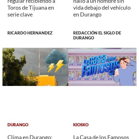
regular recibiendo a
halló a un hombre sin
Toros de Tijuana en
vida debajo del vehículo
serie clave
en Durango
RICARDO HERNANDEZ
REDACCIÓN EL SIGLO DE
DURANGO
DURANGO
KIOSKO
Clima en Durango:
La Casa de los Famosos