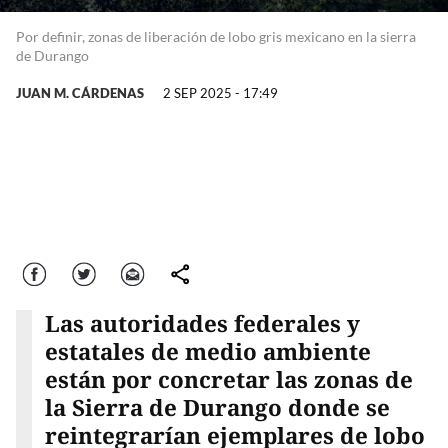
Por definir, zonas de liberación de lobo gris mexicano en la sierra
de Durango
JUAN M. CÁRDENAS
2 SEP 2025 - 17:49
Facebook
Twitter
Correo
comparte
Las autoridades federales y
estatales de medio ambiente
están por concretar las zonas de
la Sierra de Durango donde se
reintegrarían ejemplares de lobo