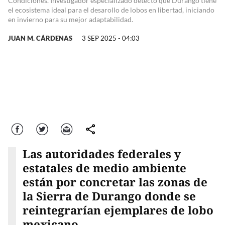
Condiciones. Investigador especializado detectó que Durango tiene
el ecosistema ideal para el desarollo de lobos en libertad, iniciando
en invierno para su mejor adaptabilidad.
JUAN M. CÁRDENAS
3 SEP 2025 - 04:03
Facebook
Twitter
Correo
comparte
Las autoridades federales y
estatales de medio ambiente
están por concretar las zonas de
la Sierra de Durango donde se
reintegrarían ejemplares de lobo
mexicano.