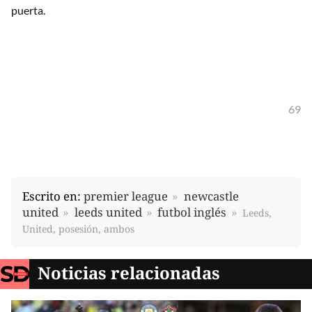
puerta.
69
Escrito en:
premier league
newcastle
united
leeds united
futbol inglés
Leeds,
United, posesión, ambos
Noticias relacionadas