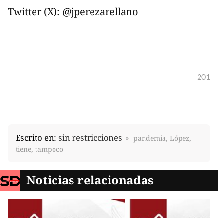
Twitter (X): @jperezarellano
201
Escrito en:
sin restricciones
pandemia, López,
tiene, tampoco
Noticias relacionadas