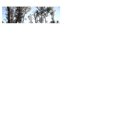
DURANGO
Ayuntamiento de
Durango privatiza
cuidado de áreas verdes
EL SIGLO DE DURANGO