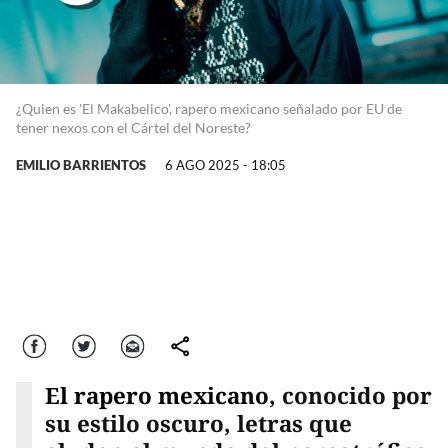
¿Quien es 'El Makabelico', rapero mexicano señalado por EU de
tener nexos con el Cártel del Noreste?
EMILIO BARRIENTOS
6 AGO 2025 - 18:05
Facebook
Twitter
Correo
comparte
El rapero mexicano
, conocido por
su estilo oscuro, letras que