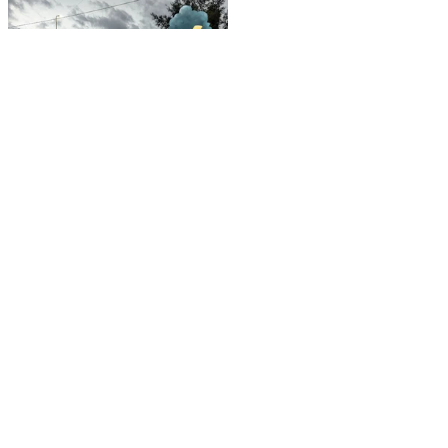
DURANGO
Clima en Durango:
viernes con pronóstico
de 30 grados en la
capital y tormentas
hacia la tarde
JORGE LUIS CANDELAS