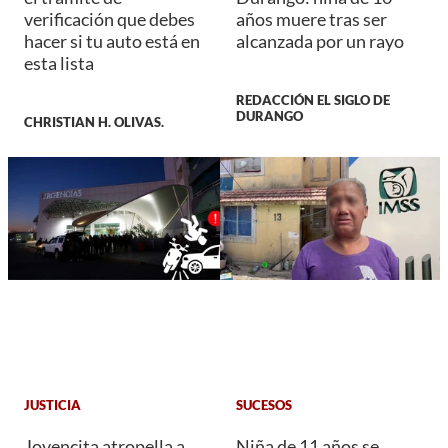
verificación que debes
años muere tras ser
hacer si tu auto está en
alcanzada por un rayo
esta lista
REDACCIÓN EL SIGLO DE
DURANGO
CHRISTIAN H. OLIVAS.
JUSTICIA
SUCESOS
Jovencita atropella a
Niña de 11 años se