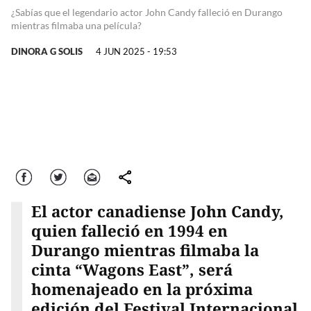
¿Sabías que el legendario actor John Candy falleció en Durango
mientras filmaba una película?
DINORA G SOLIS
4 JUN 2025 - 19:53
Facebook
Twitter
Correo
comparte
El actor canadiense John Candy,
quien falleció en 1994 en
Durango mientras filmaba la
cinta “Wagons East”, será
homenajeado en la próxima
edición del Festival Internacional