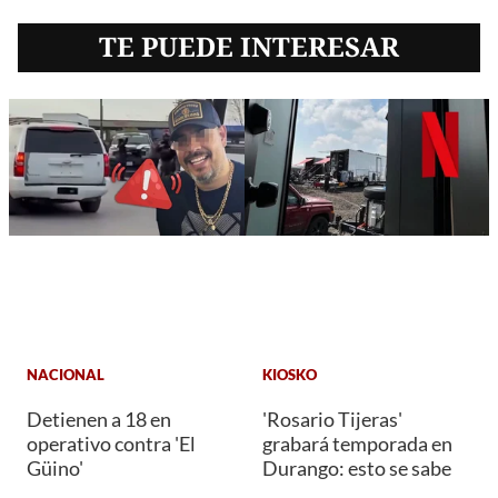
TE PUEDE INTERESAR
NACIONAL
KIOSKO
Detienen a 18 en
'Rosario Tijeras'
operativo contra 'El
grabará temporada en
Güino'
Durango: esto se sabe