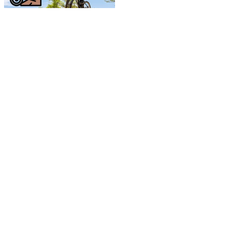
DEPORTES
El Enduro Fest Durango
2026 conquista la Presa
Garabitos con
trepidantes descensos
de montaña
RICARDO HERNANDEZ
LECTURAS ANTERIORES