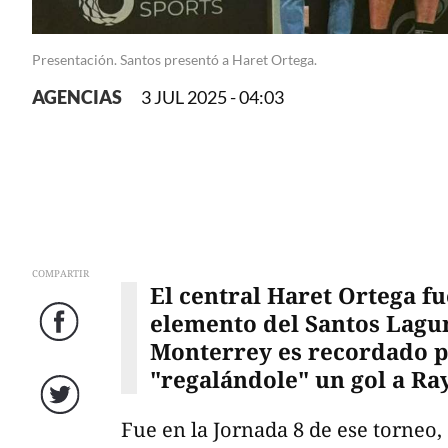
Presentación. Santos presentó a Haret Ortega.
AGENCIAS
3 JUL 2025 - 04:03
COMPARTIR
El central Haret Ortega 
elemento del Santos Lagu
Facebook
Monterrey es recordado p
"regalándole" un gol a Ra
Twitter
Fue en la Jornada 8 de ese torneo,