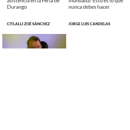
asistencia en la Feria de
inundada? Esto es lo que
Durango
nunca debes hacer
CITLALLI ZOÉ SÁNCHEZ
JORGE LUIS CANDELAS
NACIONAL
Cae el exgobernador
Ángel Aguirre Rivero