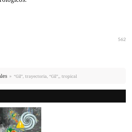
562
ales
“Gil”, trayectoria, “Gil”,, tropical