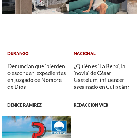
DURANGO
NACIONAL
Denuncian que 'pierden
¿Quién es 'La Beba', la
o esconden' expedientes
'novia' de César
en juzgado de Nombre
Gastelum, influencer
de Dios
asesinado en Culiacán?
DENICE RAMÍREZ
REDACCIÓN WEB