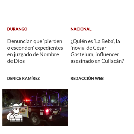
DURANGO
NACIONAL
Denuncian que 'pierden
¿Quién es 'La Beba', la
o esconden' expedientes
'novia' de César
en juzgado de Nombre
Gastelum, influencer
de Dios
asesinado en Culiacán?
DENICE RAMÍREZ
REDACCIÓN WEB