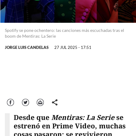
Spotify se pone ochentero: las canciones más escuchadas tras el
boom de Mentiras: La Serie
JORGE LUIS CANDELAS
27 JUL 2025 - 17:51
Facebook
Twitter
Correo
comparte
Desde que
Mentiras: La Serie
se
estrenó en Prime Video, muchas
cosas pasaron: se revivieron