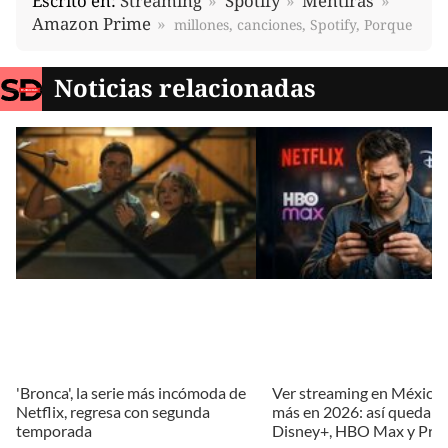
Escrito en:
Streaming
Spotify
Mentiras
Amazon Prime
millones, canciones, Spotify, Porque
Noticias relacionadas
'Bronca', la serie más incómoda de
Ver streaming en México 
Netflix, regresa con segunda
más en 2026: así quedan N
temporada
Disney+, HBO Max y Pri