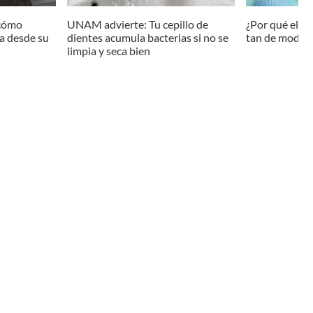
 cómo
UNAM advierte: Tu cepillo de
¿Por qué el a
ia desde su
dientes acumula bacterias si no se
tan de moda?
limpia y seca bien