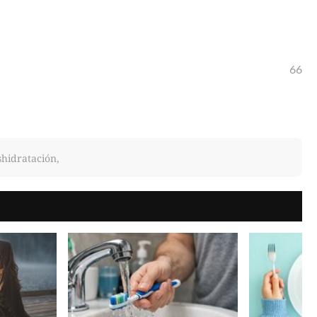
66
shidratación,