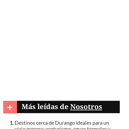
+
Más leídas de
Nosotros
Destinos cerca de Durango ideales para un
viaje express; ecoturismo, aguas termales y