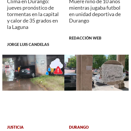
Clima en Durango:
Muere niño de 10 años
jueves pronóstico de
mientras jugaba futbol
tormentas en la capital
en unidad deportiva de
y calor de 35 grados en
Durango
la Laguna
REDACCIÓN WEB
JORGE LUIS CANDELAS
JUSTICIA
DURANGO