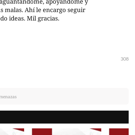
os aguantándome, apoyándome y
s malas. Ahí le encargo seguir
do ideas. Mil gracias.
308
amenazas