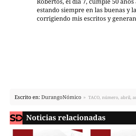
Robertos, el día 7, cumple 50 añ
estando siempre en las buenas y la
corrigiendo mis escritos y generan
Escrito en:
DurangoNómico
TACO, número, abril, 
Noticias relacionadas