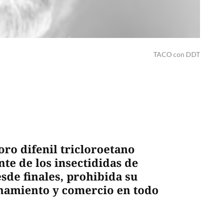
TACO con DDT
loro difenil tricloroetano
te de los insectididas de
sde finales, prohibida su
namiento y comercio en todo