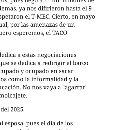
os, pues llegó a 21 mil millones de
demás, ya nos difirieron hasta el 9
espetaron el T-MEC. Cierto, en mayo
ual, por las amenazas de un
pero esperemos, el TACO
dedica a estas negociaciones
ue se dedica a redirigir el barco
ocupado y ocupado en sacar
cos como la informalidad y la
ducación. No nos vaya a "agarrar"
molcajete.
 del 2025.
i esposa, pues el día de los