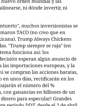
el nuevo orden mundial y las
inearse, ni dónde invertir, ni
entuerto", muchos inversionistas se
lamaron TACO (no creo que en
xicana). Trump Always Chickens
iglas. "Trump siempre se raja" (en
tema funciona así: los
 decisión esperan algún anuncio de
las importaciones europeas, y la
hí se compran las acciones baratas,
 en unos días, rectificarán en los
ebajarán el número del %
ba, con ganancias en billones de un
r dinero para especular! Grandes
te periodo DDT, desde el 2 de abril