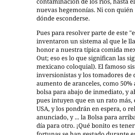
contaminación de los ríos, hasta 
nuevas hegemonías. Ni con quién al
dónde esconderse.
Pues para resolver parte de este "
inventaron un sistema al que le l
honor a nuestra típica comida me
Out; eso es lo que significan las s
mexicano coloquial). El famoso sis
inversionistas y los tomadores de
aumento de aranceles, como 50% a 
bolsa para abajo de inmediato, y a
pues intuyen que en un rato más, o
USA, y los pondrán en espera, o r
anunciado, y ... la Bolsa para arri
día para otro. ¡Qué bonito es tene
fortunas se han gestado durante es