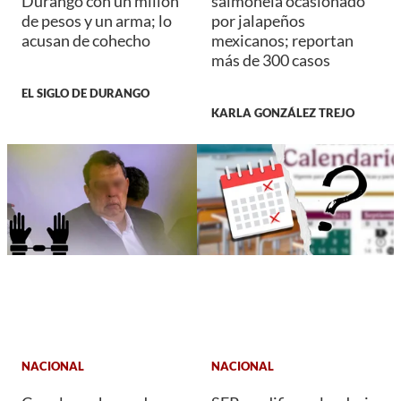
Durango con un millón
salmonela ocasionado
de pesos y un arma; lo
por jalapeños
acusan de cohecho
mexicanos; reportan
más de 300 casos
EL SIGLO DE DURANGO
KARLA GONZÁLEZ TREJO
NACIONAL
NACIONAL