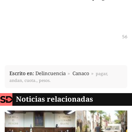
56
Escrito en:
Delincuencia
Canaco
pagar,
andan, cuota., pesos.
Noticias relacionadas