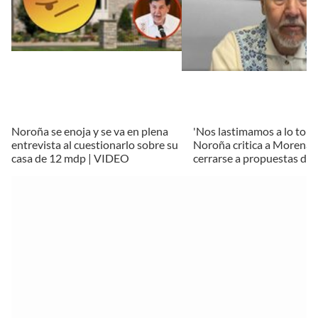
Noroña se enoja y se va en plena
'Nos lastimamos a lo tont
entrevista al cuestionarlo sobre su
Noroña critica a Morena 
casa de 12 mdp | VIDEO
cerrarse a propuestas de