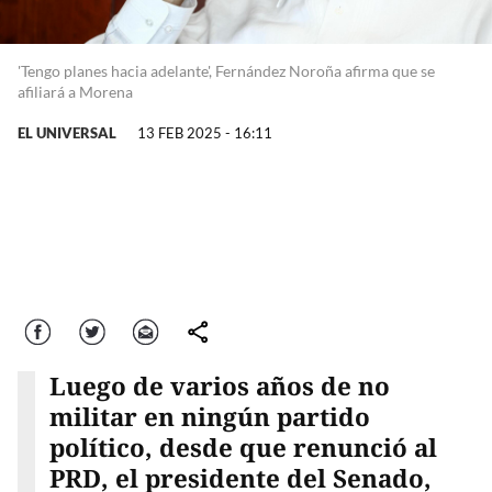
'Tengo planes hacia adelante', Fernández Noroña afirma que se
afiliará a Morena
EL UNIVERSAL
13 FEB 2025 - 16:11
Facebook
Twitter
Correo
comparte
Luego de varios años de no
militar en ningún partido
político, desde que renunció al
PRD, el presidente del Senado,