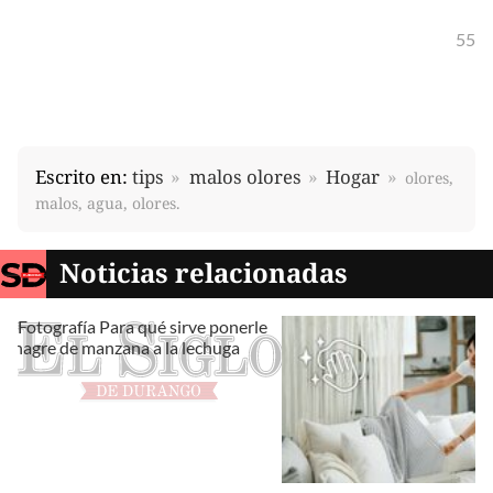
55
Escrito en:
tips
malos olores
Hogar
olores,
malos, agua, olores.
Noticias relacionadas