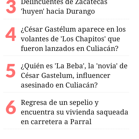
Delincuentes de Zacatecas
'huyen' hacia Durango
¿César Gastélum aparece en los
volantes de 'Los Chapitos' que
te de Piedad cumple
fueron lanzados en Culiacán?
n huelga;
se manifiestan en
¿Quién es 'La Beba', la 'novia' de
César Gastelum, influencer
asesinado en Culiacán?
Regresa de un sepelio y
encuentra su vivienda saqueada
en carretera a Parral