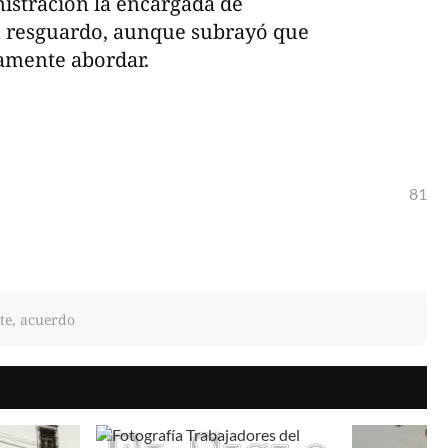
nistración la encargada de
u resguardo, aunque subrayó que
tamente abordar.
81
te, acuerdo