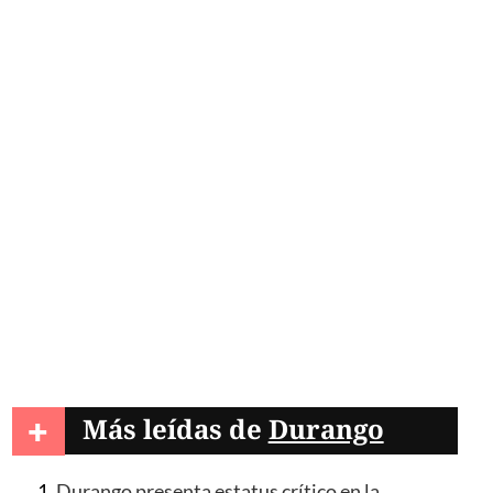
+
Más leídas de
Durango
Durango presenta estatus crítico en la