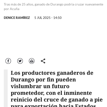
Tras más de 25 años, ganado de Durango podría cruzar nuevamente
por Acuña
DENICE RAMÍREZ
5 JUL 2025 - 14:50
Facebook
Twitter
Correo
comparte
Los productores ganaderos de
Durango por fin pueden
vislumbrar un futuro
prometedor, con el inminente
reinicio del cruce de ganado a pie
para exportación hacia Estados