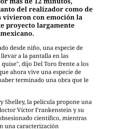
por más de 12 minutos,
anto del realizador como de
s vivieron con emoción la
te proyecto largamente
a mexicano.
do desde niño, una especie de
llevar a la pantalla en las
uise", dijo Del Toro frente a los
 que ahora vive una especie de
 haber terminado una obra que le
y Shelley, la película propone una
doctor Víctor Frankenstein y su
 obsesionado científico, mientras
en una caracterización