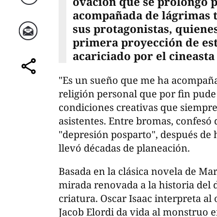
ovación que se prolongó 
Twitter
acompañada de lágrimas t
sus protagonistas, quiene
primera proyección de es
Correo
acariciado por el cineast
comparte
"Es un sueño que me ha acompaña
religión personal que por fin pude 
condiciones creativas que siempre q
asistentes. Entre bromas, confesó
"depresión posparto", después de
llevó décadas de planeación.
Basada en la clásica novela de Mar
mirada renovada a la historia del 
criatura. Oscar Isaac interpreta al
Jacob Elordi da vida al monstruo 