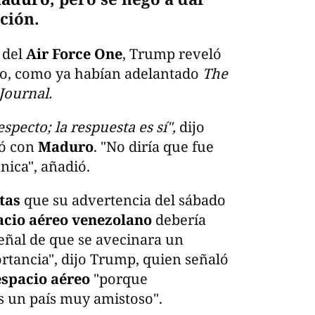
ción.
 del
Air Force One
, Trump reveló
o, como ya habían adelantado
The
Journal.
pecto; la respuesta es sí",
dijo
só con
Maduro
. "No diría que fue
nica", añadió.
tas
que su advertencia del sábado
acio aéreo venezolano
debería
eñal de que se avecinara un
rtancia", dijo Trump, quien señaló
espacio aéreo
"porque
 un país muy amistoso".