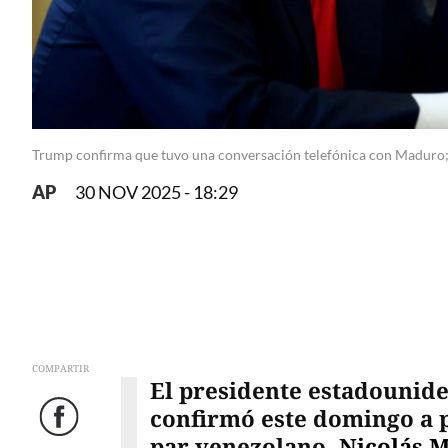
Trump confirma que tuvo una conversación telefónica con Maduro; s
AP
30 NOV 2025 - 18:29
COMPARTIR
El presidente estadounid
confirmó este domingo a p
Facebook
par venezolano,
Nicolás 