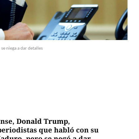
e niega a dar detalles
ense,
Donald Trump
,
eriodistas que habló con su
Maduro
,
pero se negó a dar