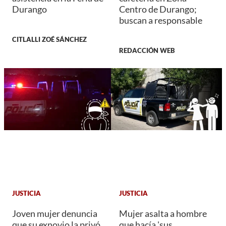
Durango
Centro de Durango;
buscan a responsable
CITLALLI ZOÉ SÁNCHEZ
REDACCIÓN WEB
JUSTICIA
JUSTICIA
Joven mujer denuncia
Mujer asalta a hombre
que su exnovio la privó
que hacía 'sus